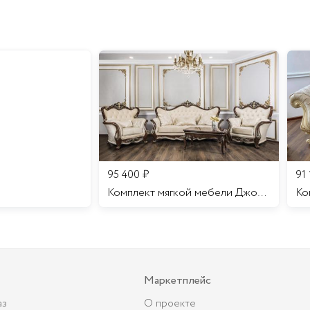
95 400
₽
91
Комплект мягкой мебели Джоконда
Маркетплейс
аз
О проекте