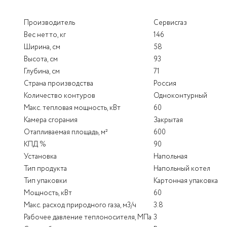
Производитель
Сервисгаз
Вес нетто, кг
146
Ширина, см
58
Высота, см
93
Глубина, см
71
Страна производства
Россия
Количество контуров
Одноконтурный
Макс. тепловая мощность, кВт
60
Камера сгорания
Закрытая
Отапливаемая площадь, м²
600
КПД %
90
Установка
Напольная
Тип продукта
Напольный котел
Тип упаковки
Картонная упаковка
Мощность, кВт
60
Макс. расход природного газа, м3/ч
3.8
Рабочее давление теплоносителя, МПа
3