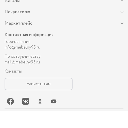
Каталог
Покупателю
Маркетплейс
Контактная информация
Горячая линия
info@mebelny95.ru
По сотрудничеству
mail@mebelny95.ru
Контакты
Написать нам
©-
2026
, MEBELNY95.RU — спальная и кухонная мебель в Грозном:
диваны, кухни, шкафы и др.