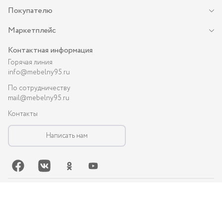
Покупателю
Маркетплейс
Контактная информация
Горячая линия
info@mebelny95.ru
По сотрудничеству
mail@mebelny95.ru
Контакты
Написать нам
©-
2026
, MEBELNY95.RU — спальная и кухонная мебель в Грозном:
диваны, кухни, шкафы и др.