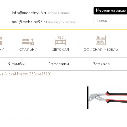
Мебель на заказ
info@mebelny95.ru
горячая линия
mail@mebelny95.ru
по сотрудничеству
НИ
СПАЛЬНИ
ДЕТСКАЯ
ОФИСНАЯ МЕБЕЛЬ
ТВ-тумбы
Стеллажи
Зеркала
е Nickel Matrix 250мм 15701