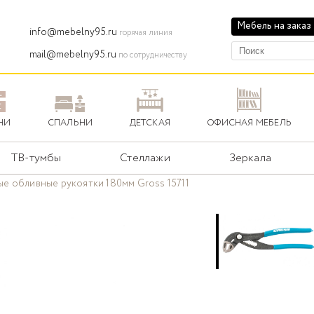
Мебель на заказ
info@mebelny95.ru
горячая линия
mail@mebelny95.ru
по сотрудничеству
НИ
СПАЛЬНИ
ДЕТСКАЯ
ОФИСНАЯ МЕБЕЛЬ
ТВ-тумбы
Стеллажи
Зеркала
е обливные рукоятки 180мм Gross 15711