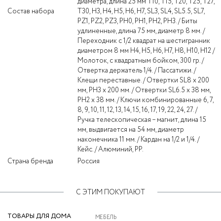
диаметра, длина 25 мм Т10, Т15, Т20, Т25, Т27,
Состав набора
Т30, Н3, Н4, Н5, Н6, Н7, SL3, SL4, SL5.5, SL7,
PZ1, PZ2, PZ3, PH0, PH1, PH2, PH3. / Биты
удлиненные, длина 75 мм, диаметр 8 мм. /
Переходник с 1/2 квадрат на шестигранник
диаметром 8 мм H4, H5, H6, H7, H8, H10, H12 /
Молоток, с квадратным бойком, 300 гр. /
Отвертка держатель 1/4. / Пассатижи. /
Клещи переставные. / Отвертки SL8 x 200
мм, PH3 x 200 мм. / Отвертки SL6.5 x 38 мм,
PH2 x 38 мм. / Ключи комбинированные 6, 7,
8, 9, 10, 11, 12, 13, 14, 15, 16, 17, 19, 22, 24, 27. /
Ручка телескопическая – магнит, длина 15
мм, выдвигается на 54 мм, диаметр
наконечника 11 мм. / Кардан на 1/2 и 1/4. /
Кейс. / Алюминий, PP.
Страна бренда
Россия
С ЭТИМ ПОКУПАЮТ
ТОВАРЫ ДЛЯ ДОМА
МЕБЕЛЬ