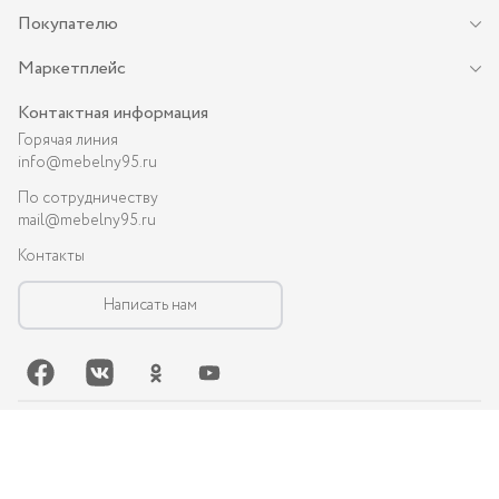
Покупателю
Маркетплейс
Контактная информация
Горячая линия
info@mebelny95.ru
По сотрудничеству
mail@mebelny95.ru
Контакты
Написать нам
©-
2026
, MEBELNY95.RU — спальная и кухонная мебель в Грозном:
диваны, кухни, шкафы и др.