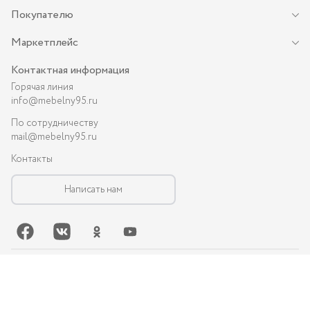
Покупателю
Маркетплейс
Контактная информация
Горячая линия
info@mebelny95.ru
По сотрудничеству
mail@mebelny95.ru
Контакты
Написать нам
©-
2026
, MEBELNY95.RU — спальная и кухонная мебель в Грозном:
диваны, кухни, шкафы и др.