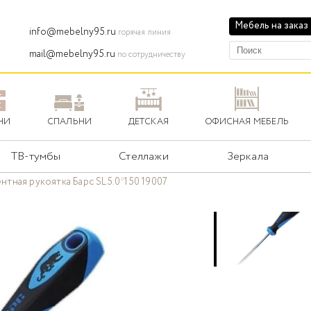
Мебель на заказ
info@mebelny95.ru
горячая линия
mail@mebelny95.ru
по сотрудничеству
НИ
СПАЛЬНИ
ДЕТСКАЯ
ОФИСНАЯ МЕБЕЛЬ
ТВ-тумбы
Стеллажи
Зеркала
тная рукоятка Барс SL5.0*150 19007