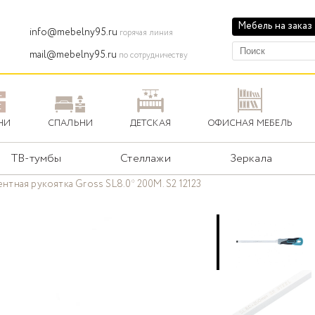
Мебель на заказ
info@mebelny95.ru
горячая линия
mail@mebelny95.ru
по сотрудничеству
НИ
СПАЛЬНИ
ДЕТСКАЯ
ОФИСНАЯ МЕБЕЛЬ
ТВ-тумбы
Стеллажи
Зеркала
тная рукоятка Gross SL8.0* 200M. S2 12123