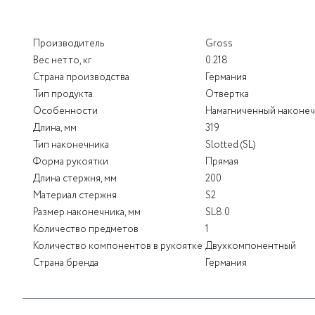
Производитель
Gross
Вес нетто, кг
0.218
Страна производства
Германия
Тип продукта
Отвертка
Особенности
Намагниченный наконе
Длина, мм
319
Тип наконечника
Slotted (SL)
Форма рукоятки
Прямая
Длина стержня, мм
200
Материал стержня
S2
Размер наконечника, мм
SL8.0
Количество предметов
1
Количество компонентов в рукоятке
Двухкомпонентный
Страна бренда
Германия