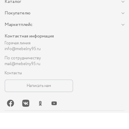
Каталог
Покупателю
Маркетплейс
Контактная информация
Горячая линия
info@mebelny95.ru
По сотрудничеству
mail@mebelny95.ru
Контакты
Написать нам
©-
2026
, MEBELNY95.RU — спальная и кухонная мебель в Грозном:
диваны, кухни, шкафы и др.