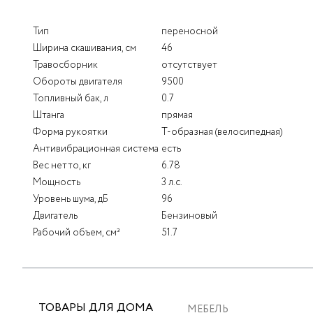
Тип
переносной
Ширина скашивания, см
46
Травосборник
отсутствует
Обороты двигателя
9500
Топливный бак, л
0.7
Штанга
прямая
Форма рукоятки
Т-образная (велосипедная)
Антивибрационная система
есть
Вес нетто, кг
6.78
Мощность
3 л.с.
Уровень шума, дБ
96
Двигатель
Бензиновый
Рабочий объем, см³
51.7
ТОВАРЫ ДЛЯ ДОМА
МЕБЕЛЬ