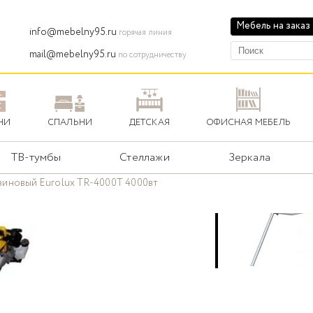
Мебель на заказ
info@mebelny95.ru
горячая линия
mail@mebelny95.ru
по сотрудничеству
НИ
СПАЛЬНИ
ДЕТСКАЯ
ОФИСНАЯ МЕБЕЛЬ
ТВ-тумбы
Стеллажи
Зеркала
иновый Eurolux TR-4000T 4000вт