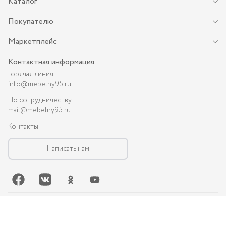
Каталог
Покупателю
Маркетплейс
Контактная информация
Горячая линия
info@mebelny95.ru
По сотрудничеству
mail@mebelny95.ru
Контакты
Написать нам
©-
2026
, MEBELNY95.RU — спальная и кухонная мебель в Грозном:
диваны, кухни, шкафы и др.