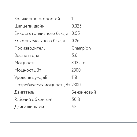
Количество скоростей
1
Шаг цепи, дюйм
0.325
Емкость топливного бака, л
0.55
Емкость масляного бака, л
0.26
Производитель
Champion
Вес нетто, кг
5.6
Мощность
3.13 л. с.
Мощность, Вт
2300
Уровень шума, дБ
118
Потребляемая мощность, Вт
2300
Двигатель
Бензиновый
Рабочий объем, см³
50.8
Длина шины, см
45