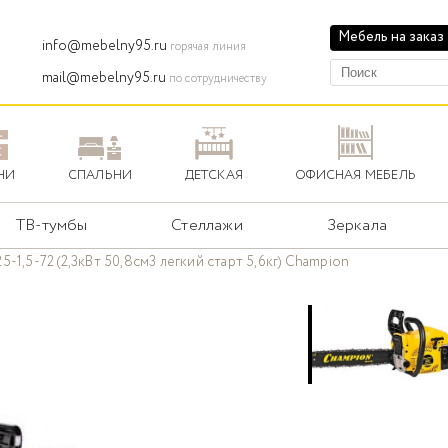
Мебель на заказ
info@mebelny95.ru
горячая линия
mail@mebelny95.ru
по сотрудничеству
НИ
СПАЛЬНИ
ДЕТСКАЯ
ОФИСНАЯ МЕБЕЛЬ
ТВ-тумбы
Стеллажи
Зеркала
5-1,5-72 (2,3кВт 50,8см3 легкий старт 5,6кг) Champion