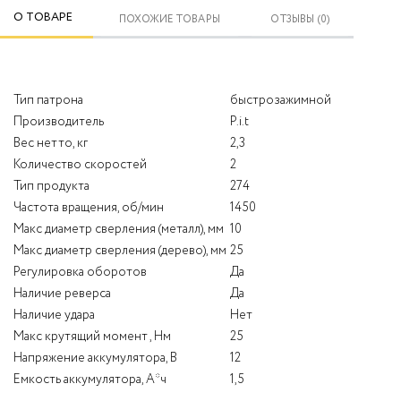
О ТОВАРЕ
ПОХОЖИЕ ТОВАРЫ
ОТЗЫВЫ (0)
Тип патрона
быстрозажимной
Производитель
P.i.t
Вес нетто, кг
2,3
Количество скоростей
2
Тип продукта
274
Частота вращения, об/мин
1450
Макс диаметр сверления (металл), мм
10
Макс диаметр сверления (дерево), мм
25
Регулировка оборотов
Да
Наличие реверса
Да
Наличие удара
Нет
Макс крутящий момент , Нм
25
Напряжение аккумулятора, В
12
Емкость аккумулятора, А*ч
1,5