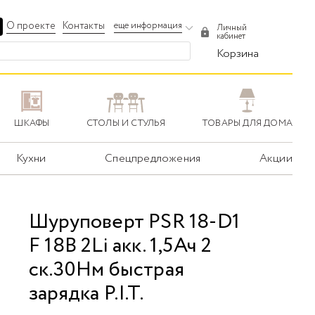
О проекте
Контакты
еще информация
Личный
кабинет
Корзина
ШКАФЫ
СТОЛЫ И СТУЛЬЯ
ТОВАРЫ ДЛЯ ДОМА
Кухни
Спецпредложения
Акции
Шуруповерт PSR 18-D1
F 18В 2Li акк. 1,5Ач 2
ск.30Нм быстрая
зарядка P.I.T.