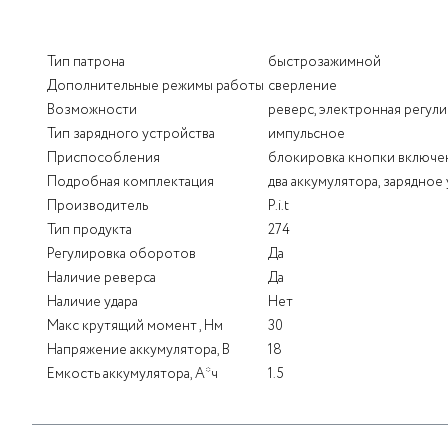
Тип патрона
быстрозажимной
Дополнительные режимы работы
сверление
Возможности
реверс, электронная регул
Тип зарядного устройства
импульсное
Приспособления
блокировка кнопки включе
Подробная комплектация
два аккумулятора, зарядное
Производитель
P.i.t
Тип продукта
274
Регулировка оборотов
Да
Наличие реверса
Да
Наличие удара
Нет
Макс крутящий момент , Нм
30
Напряжение аккумулятора, В
18
Емкость аккумулятора, А*ч
1.5