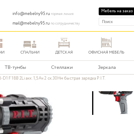
Мебель на заказ
info@mebelny95.ru
горячая линия
mail@mebelny95.ru
по сотрудничеству
НИ
СПАЛЬНИ
ДЕТСКАЯ
ОФИСНАЯ МЕБЕЛЬ
ТВ-тумбы
Стеллажи
Зеркала
1 F 18В 2Li акк. 1,5Ач 2 ск.30Нм быстрая зарядка P.I.T.