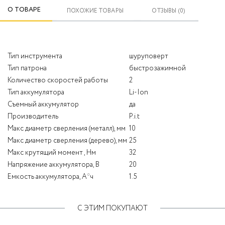
О ТОВАРЕ
ПОХОЖИЕ ТОВАРЫ
ОТЗЫВЫ (0)
Тип инструмента
шуруповерт
Тип патрона
быстрозажимной
Количество скоростей работы
2
Тип аккумулятора
Li-Ion
Съемный аккумулятор
да
Производитель
P.i.t
Макс диаметр сверления (металл), мм
10
Макс диаметр сверления (дерево), мм
25
Макс крутящий момент , Нм
32
Напряжение аккумулятора, В
20
Емкость аккумулятора, А*ч
1.5
С ЭТИМ ПОКУПАЮТ