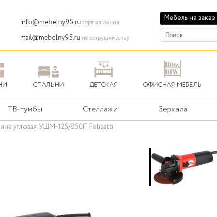
Мебель на заказ
info@mebelny95.ru
горячая линия
mail@mebelny95.ru
по сотрудничеству
НИ
СПАЛЬНИ
ДЕТСКАЯ
ОФИСНАЯ МЕБЕЛЬ
ТВ-тумбы
Стеллажи
Зеркала
на угловая УШМ-125/850П Felisatti