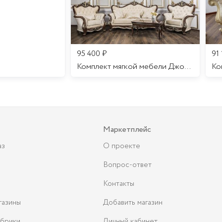
95 400
₽
91
Комплект мягкой мебели Джоконда
Маркетплейс
аз
О проекте
Вопрос-ответ
Контакты
газины
Добавить магазин
брики
Личный кабинет