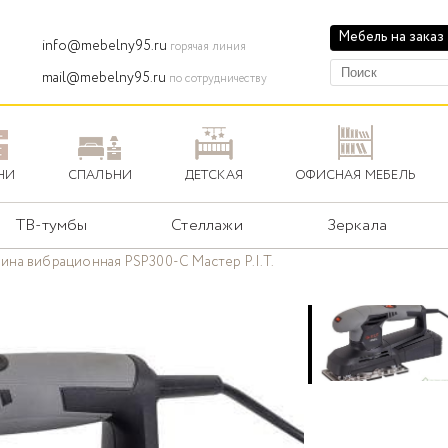
Мебель на заказ
info@mebelny95.ru
горячая линия
mail@mebelny95.ru
по сотрудничеству
НИ
СПАЛЬНИ
ДЕТСКАЯ
ОФИСНАЯ МЕБЕЛЬ
ТВ-тумбы
Стеллажи
Зеркала
на вибрационная PSP300-C Мастер P.I.T.