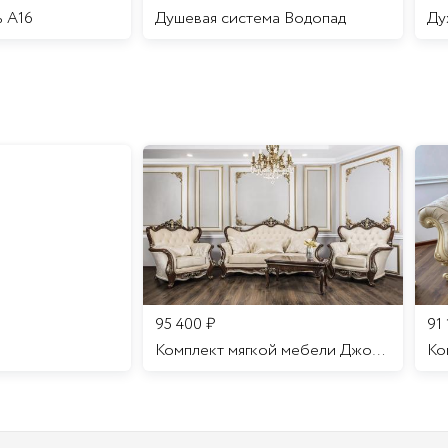
ь A16
Душевая система Водопад
95 400
₽
91
Комплект мягкой мебели Джоконда