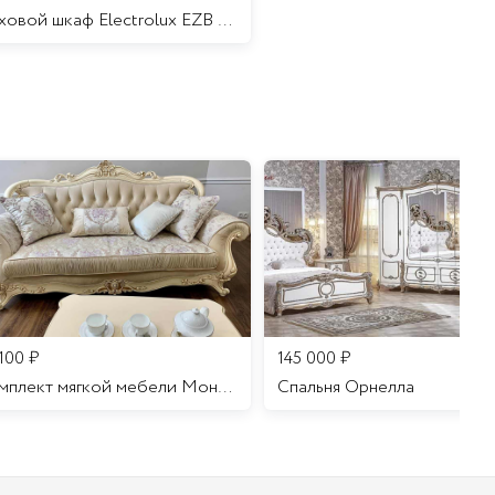
Духовой шкаф Electrolux EZB 52410 AK
 100
₽
145 000
₽
Комплект мягкой мебели Мона Лиза
Cпальня Орнелла