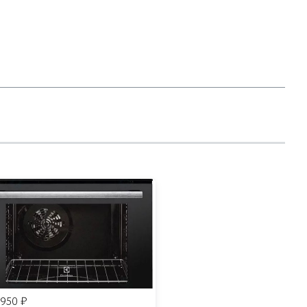
 950
₽