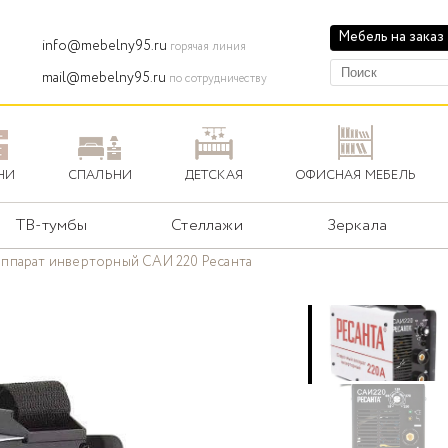
Мебель на заказ
info@mebelny95.ru
горячая линия
mail@mebelny95.ru
по сотрудничеству
НИ
СПАЛЬНИ
ДЕТСКАЯ
ОФИСНАЯ МЕБЕЛЬ
ТВ-тумбы
Стеллажи
Зеркала
ппарат инверторный САИ 220 Ресанта