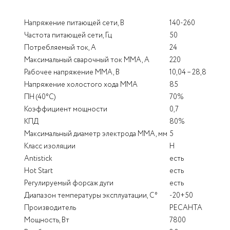
Напряжение питающей сети, В
140-260
Частота питающей сети, Гц
50
Потребляемый ток, А
24
Максимальный сварочный ток MMA, А
220
Рабочее напряжение ММА, В
10,04 – 28,8
Напряжение холостого хода MMA
85
ПН (40°C)
70%
Коэффициент мощности
0,7
КПД
80%
Максимальный диаметр электрода MMA, мм
5
Класс изоляции
Н
Antistick
есть
Hot Start
есть
Регулируемый форсаж дуги
есть
Диапазон температуры эксплуатации, С°
-20+50
Производитель
РЕСАНТА
Мощность, Вт
7800