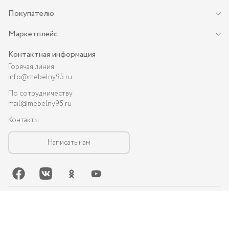
Покупателю
Маркетплейс
Контактная информация
Горячая линия
info@mebelny95.ru
По сотрудничеству
mail@mebelny95.ru
Контакты
Написать нам
©-
2026
, MEBELNY95.RU — спальная и кухонная мебель в Грозном:
диваны, кухни, шкафы и др.