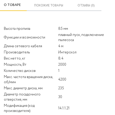
О ТОВАРЕ
ПОХОЖИЕ ТОВАРЫ
ОТЗЫВЫ (0)
Высота пропила
85 мм
плавный пуск, подключение
Функции и возможности
пылесоса
Длина сетевого кабеля
4 м
Производитель
Интерскол
Вес нетто, кг
8.4
Мощность, Вт
2000
Количество дисков
1
Макс. частота вращения диска,
4200
об/мин
Макс. диаметр диска, мм
235
Диаметр посадочного
30
отверстия, мм
Модификация (код
14.1.1.21
производителя)