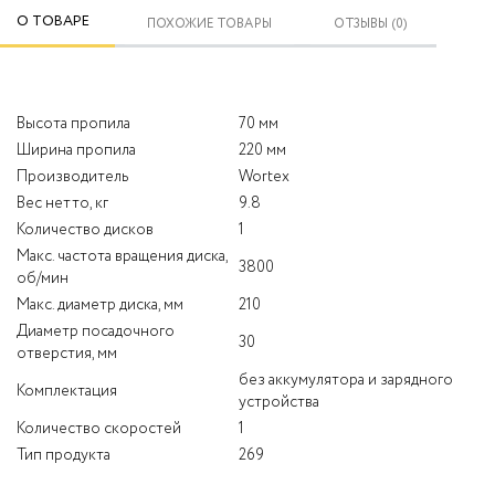
О ТОВАРЕ
ПОХОЖИЕ ТОВАРЫ
ОТЗЫВЫ (0)
Высота пропила
70 мм
Ширина пропила
220 мм
Производитель
Wortex
Вес нетто, кг
9.8
Количество дисков
1
Макс. частота вращения диска,
3800
об/мин
Макс. диаметр диска, мм
210
Диаметр посадочного
30
отверстия, мм
без аккумулятора и зарядного
Комплектация
устройства
Количество скоростей
1
Тип продукта
269