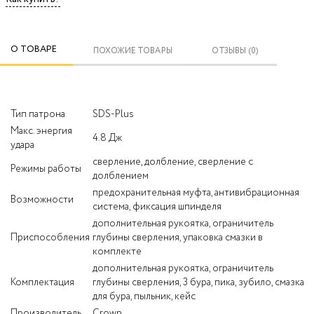
О ТОВАРЕ
ПОХОЖИЕ ТОВАРЫ
ОТЗЫВЫ (0)
Тип патрона
SDS-Plus
Макс. энергия
4.8 Дж
удара
сверление, долбление, сверление с
Режимы работы
долблением
предохранительная муфта, антивибрационная
Возможности
система, фиксация шпинделя
дополнительная рукоятка, ограничитель
Приспособления
глубины сверления, упаковка смазки в
комплекте
дополнительная рукоятка, ограничитель
Комплектация
глубины сверления, 3 бура, пика, зубило, смазка
для бура, пыльник, кейс
Производитель
Crown