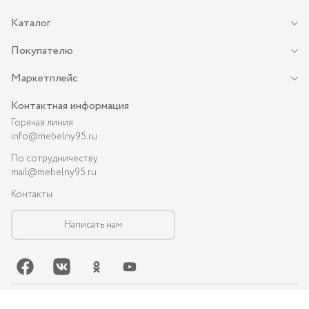
Каталог
Покупателю
Маркетплейс
Контактная информация
Горячая линия
info@mebelny95.ru
По сотрудничеству
mail@mebelny95.ru
Контакты
Написать нам
©-
2026
, MEBELNY95.RU — спальная и кухонная мебель в Грозном: