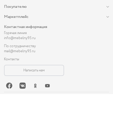
Покупателю
Маркетплейс
Контактная информация
Горячая линия
info@mebelny95.ru
По сотрудничеству
mail@mebelny95.ru
Контакты
Написать нам
©-
2026
, MEBELNY95.RU — спальная и кухонная мебель в Грозном:
диваны, кухни, шкафы и др.