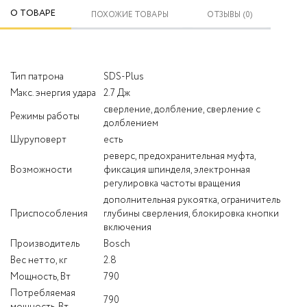
О ТОВАРЕ
ПОХОЖИЕ ТОВАРЫ
ОТЗЫВЫ (0)
Тип патрона
SDS-Plus
Макс. энергия удара
2.7 Дж
сверление, долбление, сверление с
Режимы работы
долблением
Шуруповерт
есть
реверс, предохранительная муфта,
Возможности
фиксация шпинделя, электронная
регулировка частоты вращения
дополнительная рукоятка, ограничитель
Приспособления
глубины сверления, блокировка кнопки
включения
Производитель
Bosch
Вес нетто, кг
2.8
Мощность, Вт
790
Потребляемая
790
мощность, Вт