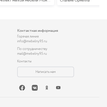
Комплект мягкой мебели Мона Лиза
Cпальня Орнелла
Контактная информация
Горячая линия
info@mebelny95.ru
По сотрудничеству
mail@mebelny95.ru
Контакты
Написать нам