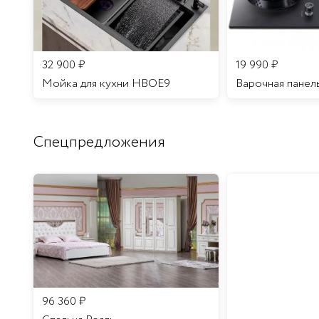
32 900
₽
19 990
₽
Мойка для кухни HBOE9
Варочная панел
Спецпредложения
96 360
₽