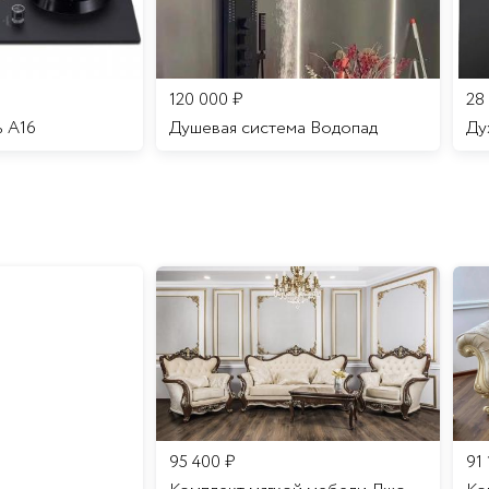
120 000
₽
28
ь A16
Душевая система Водопад
95 400
₽
91