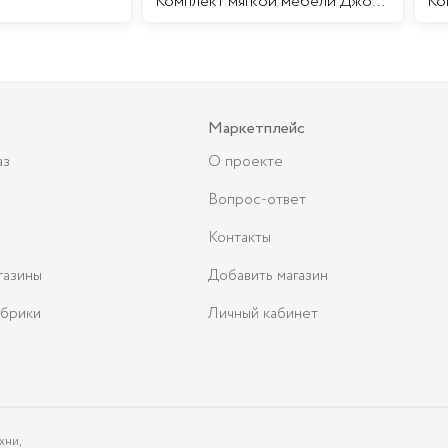
Комплект мягкой мебели Джоконда
Маркетплейс
аз
О проекте
Вопрос-ответ
Контакты
газины
Добавить магазин
брики
Личный кабинет
хни,