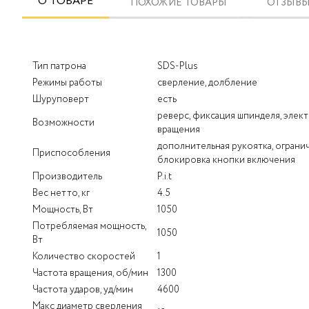
О ТОВАРЕ
ПОХОЖИЕ ТОВАРЫ
ОТЗЫВЫ 
Тип патрона
SDS-Plus
Режимы работы
сверление, долбление
Шуруповерт
есть
реверс, фиксация шпинделя, элек
Возможности
вращения
дополнительная рукоятка, ограни
Приспособления
блокировка кнопки включения
Производитель
P.i.t
Вес нетто, кг
4.5
Мощность, Вт
1050
Потребляемая мощность,
1050
Вт
Количество скоростей
1
Частота вращения, об/мин
1300
Частота ударов, уд/мин
4600
Макс диаметр сверления