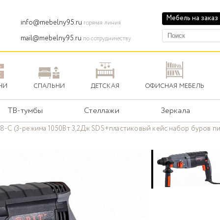
Мебель на заказ
info@mebelny95.ru
горячая линия
mail@mebelny95.ru
по сотрудничеству
НИ
СПАЛЬНИ
ДЕТСКАЯ
ОФИСНАЯ МЕБЕЛЬ
ТВ-тумбы
Стеллажи
Зеркала
-C (3-режима 1050Вт 3,2Дж SDS+пластиковый кейс набор буров пик