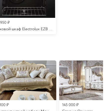
 950
₽
Духовой шкаф Electrolux EZB 52410 AK
 100
₽
145 000
₽