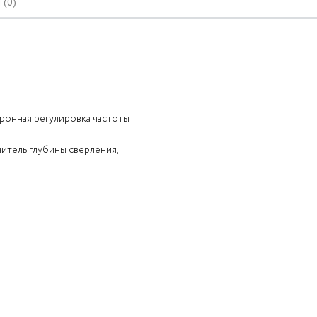
(0)
тронная регулировка частоты
читель глубины сверления,