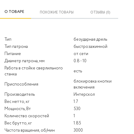
О ТОВАРЕ
ПОХОЖИЕ ТОВАРЫ
ОТЗЫВЫ (0)
Тип
безударная дрель
Тип патрона
быстрозажимной
Питание
от сети
Диаметр патрона, мм
0.8 - 10
Работа в стойке сверлильного
есть
станка
блокировка кнопки
Приспособления
включения
Производитель
Интерскол
Вес нетто, кг
1.7
Мощность, Вт
530
Количество скоростей
1
Вес брутто, кг
1.85
Частота вращения, об/мин
3000