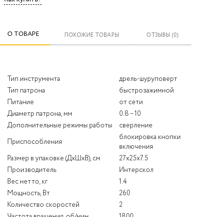
О ТОВАРЕ
ПОХОЖИЕ ТОВАРЫ
ОТЗЫВЫ (0)
Тип инструмента
дрель-шуруповерт
Тип патрона
быстрозажимной
Питание
от сети
Диаметр патрона, мм
0.8 – 10
Дополнительные режимы работы
сверление
блокировка кнопки
Приспособления
включения
Размер в упаковке (ДхШхВ), см
27х25х7.5
Производитель
Интерскол
Вес нетто, кг
1.4
Мощность, Вт
260
Количество скоростей
2
Частота вращения, об/мин
1800