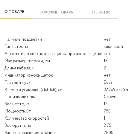
О ТОВАРЕ
ПОХОЖИЕ ТОВАРЫ
ОТЗЫВЫ (0)
Наличие подсветки
нет
Тип патрона
ключевой
Автоматически отключающиеся при износе щетки
нет
Max размер патрона, мм
13
Длина кабеля, м
2
Индикатор износа щеток
нет
Плавный пуск
Есть
Размер в упаковке, (ДхШхВ), см
32.7х9.3х25.4
Производитель
Crown
Вес нетто, кг
1.9
Мощность, Вт
750
Количество скоростей
1
Вес брутто, кг
2.75
Частота вращения, об/мин
2800