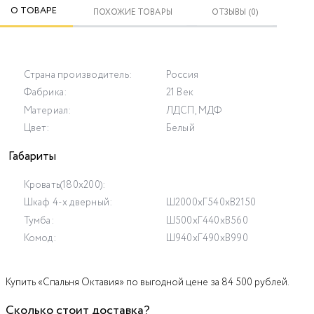
О ТОВАРЕ
ПОХОЖИЕ ТОВАРЫ
ОТЗЫВЫ (0)
Страна производитель:
Россия
Фабрика:
21 Век
Материал:
ЛДСП, МДФ
Цвет:
Белый
Габариты
Кровать(180x200):
Шкаф 4-х дверный:
Ш2000хГ540хВ2150
Тумба:
Ш500хГ440хВ560
Комод:
Ш940хГ490хВ990
Купить «Спальня Октавия» по выгодной цене за 84 500 рублей.
Сколько стоит доставка?