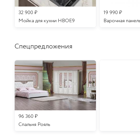
32 900
₽
19 990
₽
Мойка для кухни HBOE9
Варочная панел
Спецпредложения
96 360
₽
Спальня Рояль