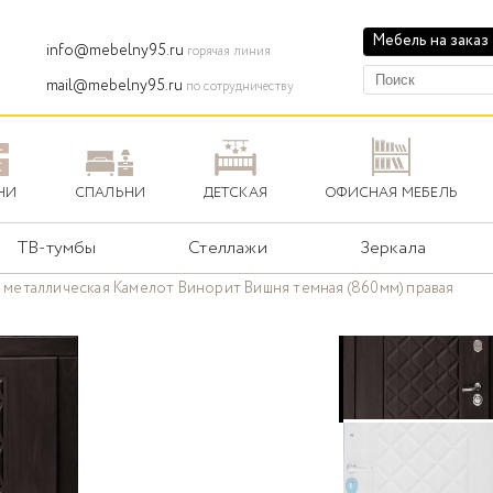
Мебель на заказ
info@mebelny95.ru
горячая линия
mail@mebelny95.ru
по сотрудничеству
НИ
СПАЛЬНИ
ДЕТСКАЯ
ОФИСНАЯ МЕБЕЛЬ
ТВ-тумбы
Стеллажи
Зеркала
 металлическая Камелот Винорит Вишня темная (860мм) правая