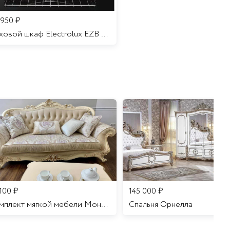
 950
₽
Духовой шкаф Electrolux EZB 52410 AK
 100
₽
145 000
₽
Комплект мягкой мебели Мона Лиза
Cпальня Орнелла