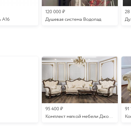
120 000
₽
28
ь A16
Душевая система Водопад
95 400
₽
91
Комплект мягкой мебели Джоконда