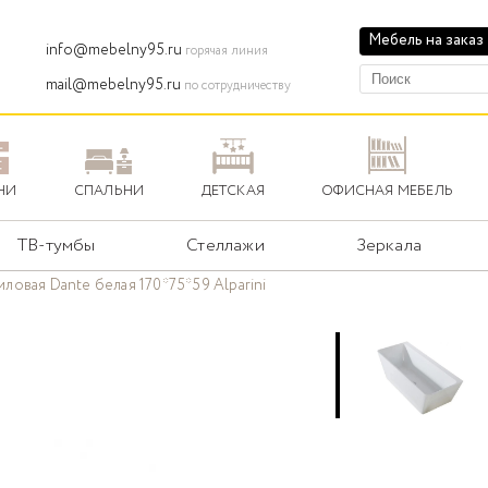
Мебель на заказ
info@mebelny95.ru
горячая линия
mail@mebelny95.ru
по сотрудничеству
НИ
СПАЛЬНИ
ДЕТСКАЯ
ОФИСНАЯ МЕБЕЛЬ
ТВ-тумбы
Стеллажи
Зеркала
иловая Dante белая 170*75*59 Alparini