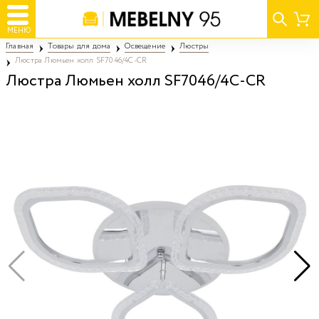
МЕНЮ
Главная
Товары для дома
Освещение
Люстры
Люстра Люмьен холл SF7046/4C-CR
Люстра Люмьен холл SF7046/4C-CR