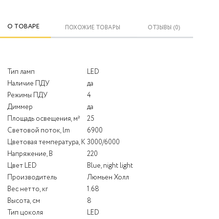
О ТОВАРЕ
ПОХОЖИЕ ТОВАРЫ
ОТЗЫВЫ (0)
Тип ламп
LED
Наличие ПДУ
да
Режимы ПДУ
4
Диммер
да
Площадь освещения, м²
25
Световой поток, lm
6900
Цветовая температура, К
3000/6000
Напряжение, В
220
Цвет LED
Blue, night light
Производитель
Люмьен Холл
Вес нетто, кг
1.68
Высота, см
8
Тип цоколя
LED