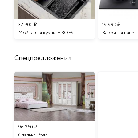
32 900
₽
19 990
₽
Мойка для кухни HBOE9
Варочная панел
Спецпредложения
96 360
₽
Спальня Рояль