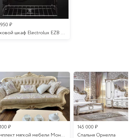
 950
₽
Духовой шкаф Electrolux EZB 52410 AK
 100
₽
145 000
₽
Комплект мягкой мебели Мона Лиза
Cпальня Орнелла