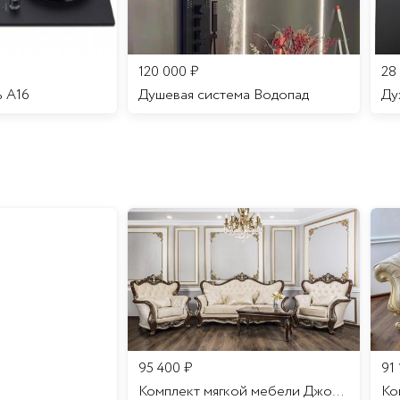
120 000
₽
28
ь A16
Душевая система Водопад
95 400
₽
91
Комплект мягкой мебели Джоконда