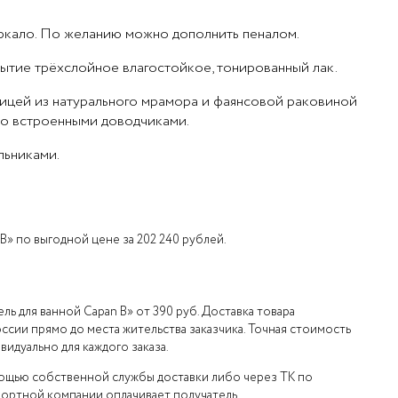
еркало. По желанию можно дополнить пеналом.
рытие трёхслойное влагостойкое, тонированный лак.
ицей из натурального мрамора и фаянсовой раковиной
 со встроенными доводчиками.
льниками.
B» по выгодной цене за 202 240 рублей.
ь для ванной Capan B» от 390 руб. Доставка товара
ссии прямо до места жительства заказчика. Точная стоимость
идуально для каждого заказа.
мощью собственной службы доставки либо через ТК по
портной компании оплачивает получатель.