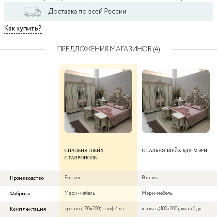
Доставка по всей России
Как купить?
ПРЕДЛОЖЕНИЯ МАГАЗИНОВ (4)
СПАЛЬНЯ ШЕЙХ
СПАЛЬНЯ ШЕЙХ 6ДВ МЭРИ
СТАВРОПОЛЬ
Производство
Россия
Россия
Фабрика
Мэри-мебель
Мэри-мебель
Комплектация
кровать(180х200), шкаф 4 дверный, туалетный стол, зеркало, пуф, осно
кровать(180х200), шкаф 6 дверный,