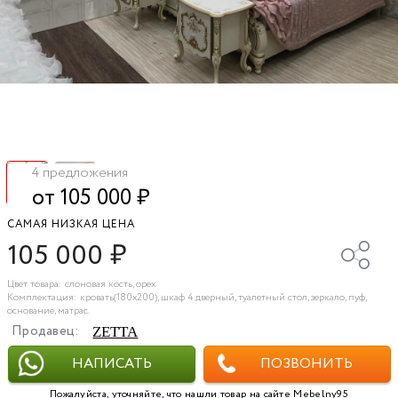
4 предложения
от 105 000
₽
САМАЯ НИЗКАЯ ЦЕНА
105 000
₽
Цвет товара: слоновая кость, орех
Комплектация: кровать(180х200), шкаф 4 дверный, туалетный стол, зеркало, пуф,
основание, матрас.
Продавец:
ZETTA
НАПИСАТЬ
ПОЗВОНИТЬ
Пожалуйста, уточняйте, что нашли товар на сайте Mebelny95