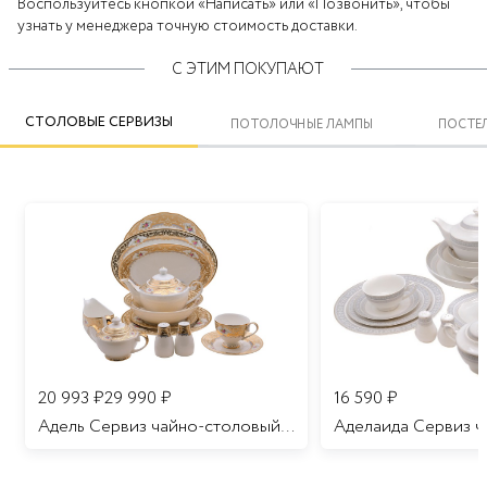
Воспользуйтесь кнопкой «Написать» или «Позвонить», чтобы
узнать у менеджера точную стоимость доставки.
С ЭТИМ ПОКУПАЮТ
СТОЛОВЫЕ СЕРВИЗЫ
ПОТОЛОЧНЫЕ ЛАМПЫ
ПОСТЕЛ
20 993
₽
29 990
₽
16 590
₽
Адель Сервиз чайно-столовый 12 персон 70 предметов/1