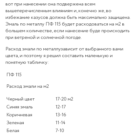
вот при нанесении она подвержена всем
вышеперечисленным влияниям и, конечно же, во
избежание казусов должна быть максимально защищена.
Эмаль по металлу ПФ 115 будет расходоваться на м2 в
большем количестве, если нанесение буде происходить
при ветреной и солнечной погоде.
Расход эмали по металлузависит от выбранного вами
цвета, и поэтому я решил составить маленькую и
понятную табличку:
ПФ 115
Расход эмали на м2
Черный цвет
17-20 м2
Синяя эмаль
12-17
Коричневая
13-16
Зеленая
11-14
Белая
7-10