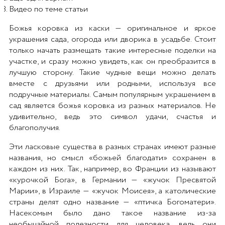
Видео по теме статьи
Божья коровка из каски — оригинальное и яркое
украшения сада, огорода или дворика в усадьбе. Стоит
только начать размещать такие интересные поделки на
участке, и сразу можно увидеть, как он преобразится в
лучшую сторону. Такие чудные вещи можно делать
вместе с друзьями или родными, используя все
подручные материалы. Самым популярным украшением в
сад является божья коровка из разных материалов. Не
удивительно, ведь это символ удачи, счастья и
благополучия.
Эти ласковые существа в разных странах имеют разные
названия, но смысл «божьей благодати» сохранен в
каждом из них. Так, например, во Франции из называют
«курочкой Бога», в Германии — «жучок Пресвятой
Марии», в Израиле — «жучок Моисея», а католические
страны делят одно название — «птичка Богоматери».
Насекомым было дано такое название из-за
необычайной полезности для человека, ведь они