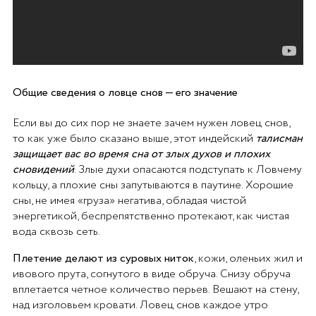
Общие сведения о ловце снов — его значение
Если вы до сих пор не знаете зачем нужен ловец снов,
то как уже было сказано выше, этот индейский
талисман
защищает вас во время сна от злых духов и плохих
сновидений
. Злые духи опасаются подступать к Ловчему
кольцу, а плохие сны запутываются в паутине. Хорошие
сны, не имея «груза» негатива, обладая чистой
энергетикой, беспрепятственно протекают, как чистая
вода сквозь сеть.
Плетение делают из суровых ниток
, кожи, оленьих жил и
ивового прута, согнутого в виде обруча. Снизу обруча
вплетается четное количество перьев. Вешают на стену,
над изголовьем кровати. Ловец снов каждое утро