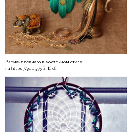
Вариант ловчего в восточном стиле
на https://goo.gl/yBH5xE