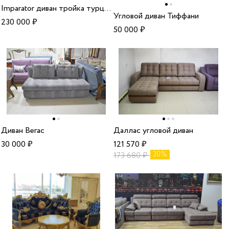
Imparator диван тройка турция
Угловой диван Тиффани
230 000
₽
50 000
₽
Диван Вегас
Даллас угловой диван
30 000
₽
121 570
₽
30%
173 680
₽