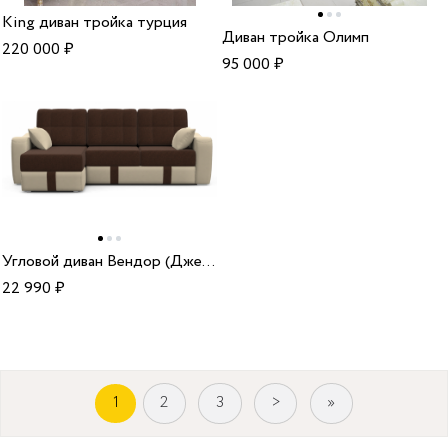
King диван тройка турция
Диван тройка Олимп
220 000
₽
95 000
₽
Угловой диван Вендор (Джеральд) шоколад
22 990
₽
1
2
3
>
»