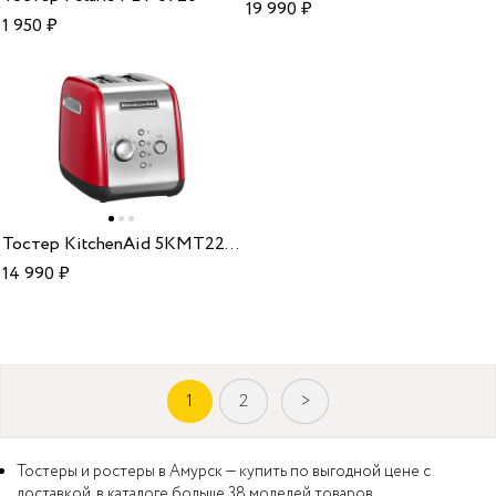
19 990
₽
1 950
₽
Тостер KitchenAid 5KMT221EER empire red
14 990
₽
1
2
>
Тостеры и ростеры в Амурск — купить по выгодной цене с
доставкой, в каталоге больше 38 моделей товаров.