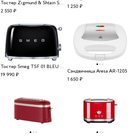
Тостер Zigmund & Shtain ST 87
1 250
₽
2 550
₽
Тостер Smeg TSF 01 BLEU Black
Сэндвичница Aresa AR-1205
19 990
₽
1 650
₽