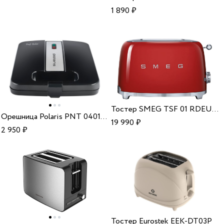
1 890
₽
Тостер SMEG TSF 01 RDEU Red
Орешница Polaris PNT 0401 black
19 990
₽
2 950
₽
Тостер Eurostek EEK-DT03P